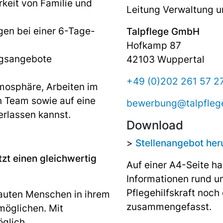
keit von Familie und
Leitung Verwaltung u
gen bei einer 6-Tage-
Talpflege GmbH
Hofkamp 87
ngsangebote
42103 Wuppertal
+49 (0)202 261 57 2
mosphäre, Arbeiten im
en Team sowie auf eine
bewerbung@talpfleg
erlassen kannst.
Download
>
Stellenangebot her
tzt einen gleichwertig
Auf einer A4-Seite ha
Informationen rund u
Pflegehilfskraft noch
auten Menschen in ihrem
zusammengefasst.
möglichen. Mit
glich.