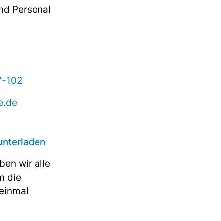
nd Personal
7-102
e.de
unterladen
ben wir alle
m die
 einmal