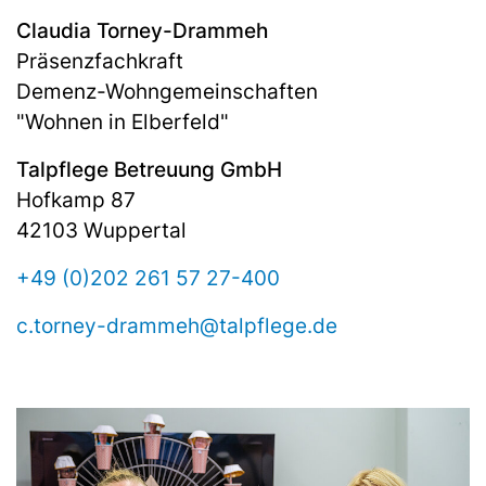
Claudia Torney-Drammeh
Präsenzfachkraft
Demenz-Wohn­ge­mein­schaf­ten
"Wohnen in Elberfeld"
Talpflege Betreuung GmbH
Hofkamp 87
42103 Wuppertal
+49 (0)202 261 57 27-400
c.torney-drammeh@talpflege.de