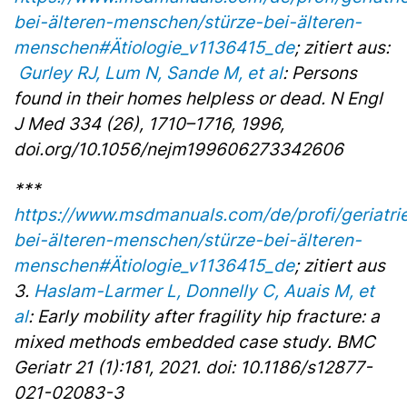
bei-älteren-menschen/stürze-bei-älteren-
menschen#Ätiologie_v1136415_de
; zitiert aus:
Gurley RJ, Lum N, Sande M, et al
: Persons
found in their homes helpless or dead. N Engl
J Med 334 (26), 1710–1716, 1996,
doi.org/10.1056/nejm199606273342606
***
https://www.msdmanuals.com/de/profi/geriatrie
bei-älteren-menschen/stürze-bei-älteren-
menschen#Ätiologie_v1136415_de
; zitiert aus
3.
Haslam-Larmer L, Donnelly C, Auais M, et
al
: Early mobility after fragility hip fracture: a
mixed methods embedded case study. BMC
Geriatr 21 (1):181, 2021. doi: 10.1186/s12877-
021-02083-3