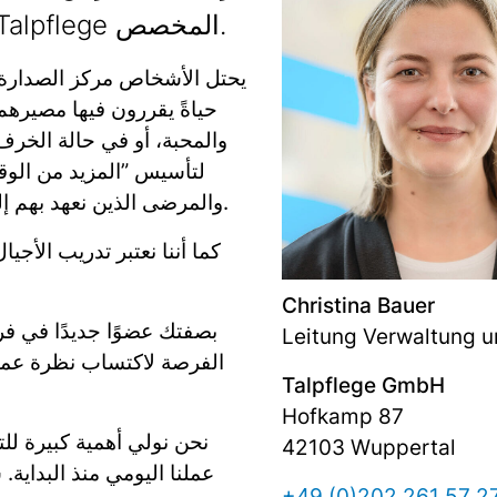
الأسابيع القادمة وسيصبحون جزءًا من فريق Talpflege المخصص.
حياةً يقررون فيها مصيرهم
والمحبة، أو في حالة الخرف
والمرضى الذين نعهد بهم إلينا في فوبرتال. نواجه هذه المهمة كل يوم بشغف والتزام.
كما أننا نعتبر تدريب الأجي
Christina Bauer
بصفتك عضوًا جديدًا في فر
Leitung Verwaltung u
Talpflege GmbH
Hofkamp 87
نحن نولي أهمية كبيرة ل
42103 Wuppertal
عملنا اليومي منذ البداية
+49 (0)202 261 57 2