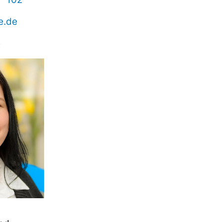
e.de
e