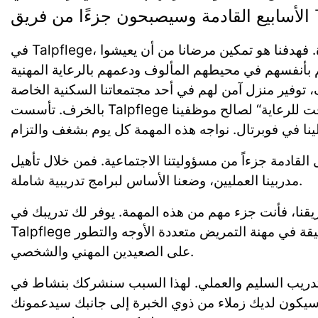
في Talpflege، يحتل الأشخاص مركز الصدارة. فهدفنا هو تمكين مرضانا من أن يعيشوا
 بأنفسهم في محيطهم المألوف ودعمهم بالرعاية المهنية
، توفير منزل آمن لهم في أحد مجتمعاتنا السكنية الخاصة
بالخرف. تأسست Talpflege لتأسيس ”المزيد من الوقت للرعاية“ لصالح موظفينا
ال القادمة جزءاً من مسؤوليتنا الاجتماعية. فمن خلال تأهيل
مدربينا العمليين، وضعنا الأساس لبرامج تدريبية شاملة.
يقنا، فأنت جزء مهم من هذه المهمة. يوفر لك تدريبك في
Talpflege الفرصة لاكتساب نظرة عميقة في مهنة التمريض متعددة الأوجه والتطور
على الصعيدين المهني والشخصي.
لتدريب السليم والعملي. لهذا السبب سنشركك بنشاط في
. سيكون لديك زملاء من ذوي الخبرة إلى جانبك سيدعمونك