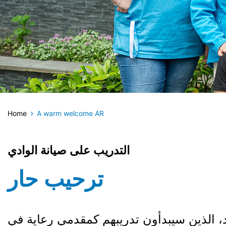
Home
A warm welcome AR
التدريب على صيانة الوادي
ترحيب حار
، الذين سيبدأون تدريبهم كمقدمي رعاية في